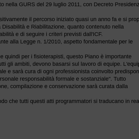
ato nella GURS del 29 luglio 2011, con Decreto Presidenz
itivamente il percorso iniziato quasi un anno fa e si pr
 Disabilità e Riabilitazione, quanto contenuto nella
ità e di seguire i criteri previsti dall'ICF.
tante alla Legge n. 1/2010, aspetto fondamentale per le
, e quindi per i fisioterapisti, questo Piano è importante
tutti gli ambiti, devono basarsi sul lavoro di equipe. L'equ
uale e sarà cura di ogni professionista coinvolto predisporr
sonale responsabilità formale e sostanziale". Tutto
izione, compilazione e conservazione sarà curata dalla
do che tutti questi atti programmatori si traducano in rea