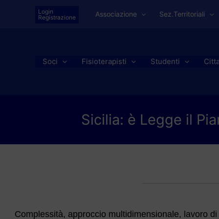
Vai
Login
Associazione
Sez.Territoriali
al
Registrazione
contenuto
Soci
Fisioterapisti
Studenti
Citt
Sicilia: è Legge il P
Complessità, approccio multidimensionale, lavoro di re