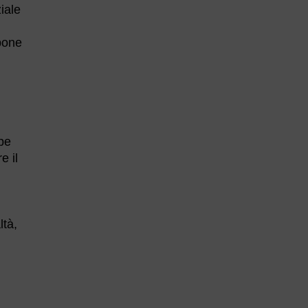
iale
opone
ipe
e il
ltà,