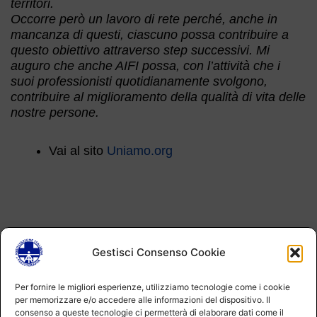
territori.
Occorre però un lavoro di rete perché, anche in
mancanza di questi, ciascuno possa contribuire a
questo obiettivo attraverso step successivi. Mi
auguro che anche AIFI possa, con l’attività che i
suoi professionisti quotidianamente svolgono,
contribuire al miglioramento della qualità di vita delle
nostre persone.
Vai al sito
Uniamo.org
Gestisci Consenso Cookie
Per fornire le migliori esperienze, utilizziamo tecnologie come i cookie
per memorizzare e/o accedere alle informazioni del dispositivo. Il
DIVENTA SOCIO AIFI
consenso a queste tecnologie ci permetterà di elaborare dati come il