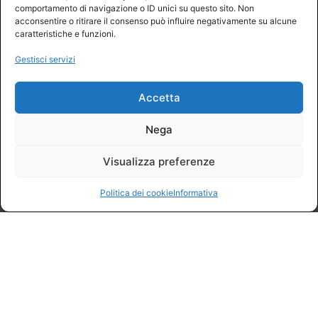
comportamento di navigazione o ID unici su questo sito. Non
RINNOVA
acconsentire o ritirare il consenso può influire negativamente su alcune
caratteristiche e funzioni.
AREA
Gestisci servizi
RISERVATA
Accetta
GEOLOCALÌZZATI
Nega
Visualizza preferenze
Politica dei cookie
Informativa
23/02/2026
Presidenza Nazionale