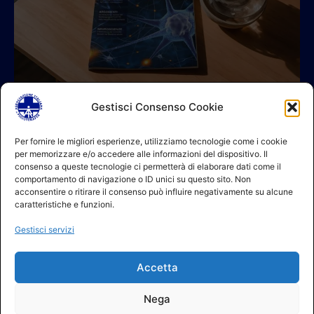
Gestisci Consenso Cookie
© 2026 A.I.FI. P.iva:04521221004 Via Fermo 2/C 00182 Roma
Per fornire le migliori esperienze, utilizziamo tecnologie come i cookie
per memorizzare e/o accedere alle informazioni del dispositivo. Il
Contatti
consenso a queste tecnologie ci permetterà di elaborare dati come il
GDPR Informativa (sito)
comportamento di navigazione o ID unici su questo sito. Non
GDPR Informativa (soci)
acconsentire o ritirare il consenso può influire negativamente su alcune
GDPR Informativa (moduli)
caratteristiche e funzioni.
Politica dei cookie (UE)
Gestisci servizi
Termini e condizioni
Regolamento partecipazione corsi
Accetta
NEWSLETTER AIFI
Nega