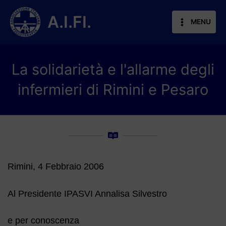
Vai
al
A.I.FI.
MENU
contenuto
La solidarietà e l'allarme degli
infermieri di Rimini e Pesaro
Rimini, 4 Febbraio 2006
Al Presidente IPASVI Annalisa Silvestro
e per conoscenza