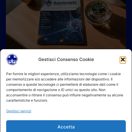
Gestisci Consenso Cookie
© 2026 A.I.FI. P.iva:04521221004 Via Fermo 2/C 00182 Roma
Per fornire le migliori esperienze, utilizziamo tecnologie come i cookie
per memorizzare e/o accedere alle informazioni del dispositivo. Il
Contatti
consenso a queste tecnologie ci permetterà di elaborare dati come il
GDPR Informativa (sito)
comportamento di navigazione o ID unici su questo sito. Non
GDPR Informativa (soci)
acconsentire o ritirare il consenso può influire negativamente su alcune
GDPR Informativa (moduli)
caratteristiche e funzioni.
Politica dei cookie (UE)
Gestisci servizi
Termini e condizioni
Regolamento partecipazione corsi
Accetta