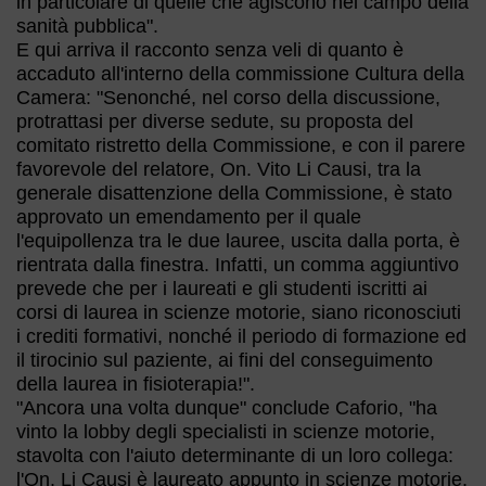
in particolare di quelle che agiscono nel campo della
sanità pubblica".
E qui arriva il racconto senza veli di quanto è
accaduto all'interno della commissione Cultura della
Camera: "Senonché, nel corso della discussione,
protrattasi per diverse sedute, su proposta del
comitato ristretto della Commissione, e con il parere
favorevole del relatore, On. Vito Li Causi, tra la
generale disattenzione della Commissione, è stato
approvato un emendamento per il quale
l'equipollenza tra le due lauree, uscita dalla porta, è
rientrata dalla finestra. Infatti, un comma aggiuntivo
prevede che per i laureati e gli studenti iscritti ai
corsi di laurea in scienze motorie, siano riconosciuti
i crediti formativi, nonché il periodo di formazione ed
il tirocinio sul paziente, ai fini del conseguimento
della laurea in fisioterapia!".
"Ancora una volta dunque" conclude Caforio, "ha
vinto la lobby degli specialisti in scienze motorie,
stavolta con l'aiuto determinante di un loro collega:
l'On. Li Causi è laureato appunto in scienze motorie,