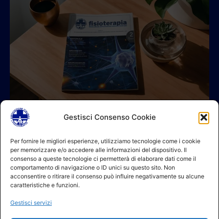
Gestisci Consenso Cookie
© 2026 A.I.FI. P.iva:04521221004 Via Fermo 2/C 00182 Roma
Per fornire le migliori esperienze, utilizziamo tecnologie come i cookie
per memorizzare e/o accedere alle informazioni del dispositivo. Il
Contatti
consenso a queste tecnologie ci permetterà di elaborare dati come il
GDPR Informativa (sito)
comportamento di navigazione o ID unici su questo sito. Non
GDPR Informativa (soci)
acconsentire o ritirare il consenso può influire negativamente su alcune
GDPR Informativa (moduli)
caratteristiche e funzioni.
Politica dei cookie (UE)
Gestisci servizi
Termini e condizioni
Regolamento partecipazione corsi