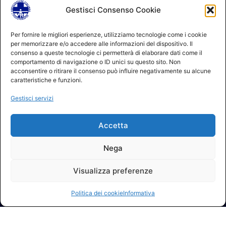
Gestisci Consenso Cookie
© 2026 A.I.FI. P.iva:04521221004 Via Fermo 2/C 00182 Roma
Per fornire le migliori esperienze, utilizziamo tecnologie come i cookie
per memorizzare e/o accedere alle informazioni del dispositivo. Il
Contatti
consenso a queste tecnologie ci permetterà di elaborare dati come il
GDPR Informativa (sito)
comportamento di navigazione o ID unici su questo sito. Non
GDPR Informativa (soci)
acconsentire o ritirare il consenso può influire negativamente su alcune
GDPR Informativa (moduli)
caratteristiche e funzioni.
Politica dei cookie (UE)
Gestisci servizi
Termini e condizioni
Regolamento partecipazione corsi
Accetta
NEWSLETTER AIFI
Nega
Visualizza preferenze
Elenco ufficiale fisioterapisti AIFI
Politica dei cookie
Informativa