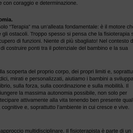
se con coraggio e determinazione.
nomia.
solo “Terapia” ma un’alleata fondamentale: è il motore c
gli ostacoli. Troppo spesso si pensa che la fisioterapia 
upero di funzioni. Niente di più sbagliato! Nel contesto d
o di costruire ponti tra il potenziale del bambino e la sua
la scoperta del proprio corpo, dei propri limiti e, soprattu
ludici, mirati e personalizzati, aiutiamo i bambini a svilupp
ibrio, sulla forza, sulla coordinazione e sulla mobilità. Il
giungere la massima autonomia possibile, non solo per
ecipare attivamente alla vita tenendo ben presente qual
 cognitive e, soprattutto l’ambiente in cui cresce e vive.
roccio multidisciplinare. Il fisioterapista è parte di un