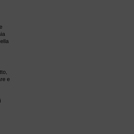
he
sia
ella
tto,
are e
i