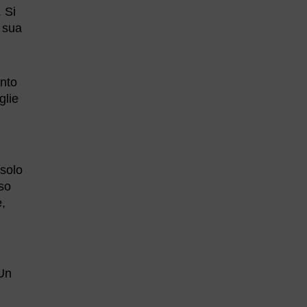
. Si
 sua
ento
glie
 solo
iso
e,
 Un