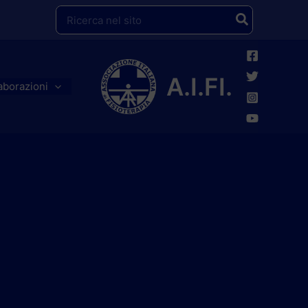
Ricerca
per:
A.I.FI.
aborazioni