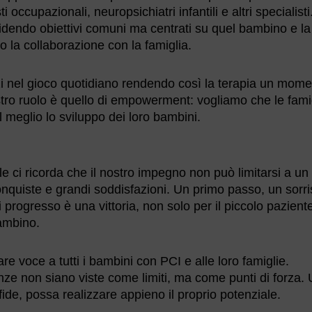
 occupazionali, neuropsichiatri infantili e altri specialisti
dendo obiettivi comuni ma centrati su quel bambino e la
o la collaborazione con la famiglia.
zi nel gioco quotidiano rendendo così la terapia un mom
stro ruolo è quello di empowerment: vogliamo che le fami
l meglio lo sviluppo dei loro bambini.
le ci ricorda che il nostro impegno non può limitarsi a un
onquiste e grandi soddisfazioni. Un primo passo, un sorr
progresso è una vittoria, non solo per il piccolo pazient
bambino.
e voce a tutti i bambini con PCI e alle loro famiglie.
enze non siano viste come limiti, ma come punti di forza.
fide, possa realizzare appieno il proprio potenziale.