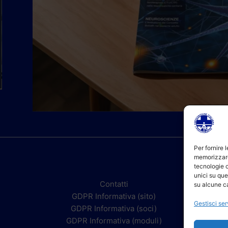
Per fornire 
memorizzare
tecnologie 
unici su que
Contatti
su alcune ca
GDPR Informativa (sito)
Gestisci ser
GDPR Informativa (soci)
GDPR Informativa (moduli)