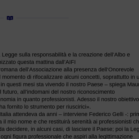
a Legge sulla responsabilità e la creazione dell’Albo e
anizzato questa mattina dall’AIFI
e romana dell’Associazione alla presenza dell‘Onorevole
l momento di rifocalizzare alcuni concetti, soprattutto in 
in questi mesi sta vivendo il nostro Paese – spiega Mau
l futuro, all’indomani del nostro riconoscimento
omia in quanto professionisti. Adesso il nostro obiettivo
 fornito lo strumento per riuscirici».
talia attendeva da anni – interviene Federico Gelli -: pr
 il mio nome e che restituirà serenità ai professionisti c
a decidere, in alcuni casi, di lasciare il Paese; poi la Le
e ogni figura professionale che aspiri alla legittimazione