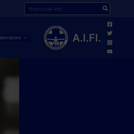
Ricerca
per:
A.I.FI.
aborazioni