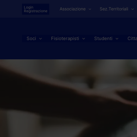
Vai
Login
Associazione
Sez.Territoriali
al
Registrazione
contenuto
Soci
Fisioterapisti
Studenti
Citt