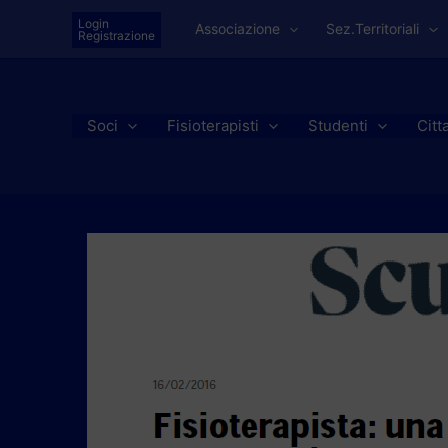
Vai
Login
Associazione
Sez.Territoriali
al
Registrazione
contenuto
Soci
Fisioterapisti
Studenti
Citt