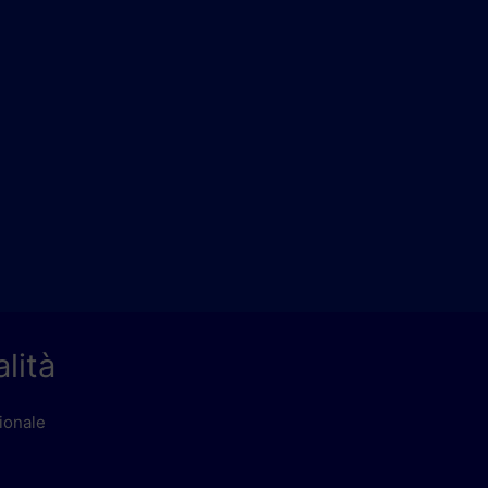
lità
sionale