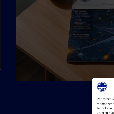
Per fornire 
memorizzare
tecnologie 
unici su que