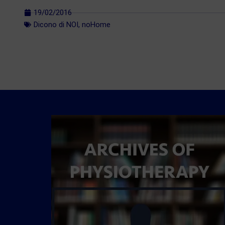
19/02/2016
Dicono di NOI
,
noHome