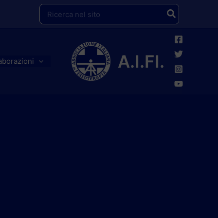
Ricerca
per:
A.I.FI.
aborazioni