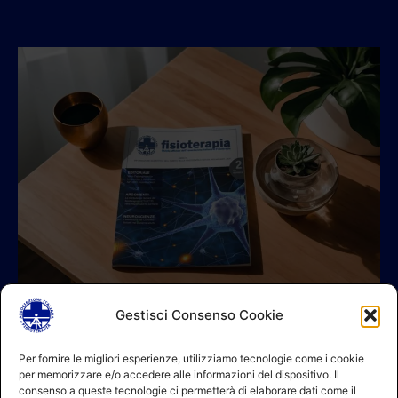
Gestisci Consenso Cookie
© 2026 A.I.FI. P.iva:04521221004 Via Fermo 2/C 00182 Roma
Per fornire le migliori esperienze, utilizziamo tecnologie come i cookie
per memorizzare e/o accedere alle informazioni del dispositivo. Il
Contatti
consenso a queste tecnologie ci permetterà di elaborare dati come il
GDPR Informativa (sito)