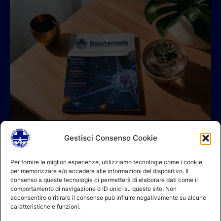
Gestisci Consenso Cookie
© 2026 A.I.FI. P.iva:04521221004 Via Fermo 2/C 00182 Roma
Per fornire le migliori esperienze, utilizziamo tecnologie come i cookie
per memorizzare e/o accedere alle informazioni del dispositivo. Il
Contatti
consenso a queste tecnologie ci permetterà di elaborare dati come il
GDPR Informativa (sito)
comportamento di navigazione o ID unici su questo sito. Non
GDPR Informativa (soci)
acconsentire o ritirare il consenso può influire negativamente su alcune
GDPR Informativa (moduli)
caratteristiche e funzioni.
Politica dei cookie (UE)