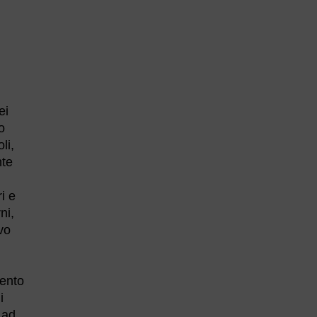
ei
o
li,
nte
i e
ni,
vo
mento
i
 ad