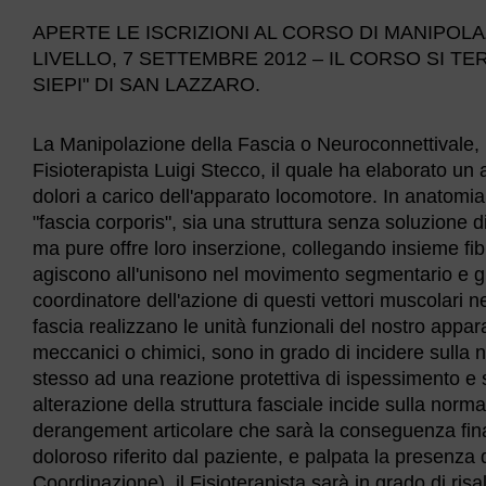
APERTE LE ISCRIZIONI AL CORSO DI MANIPOLAZI
LIVELLO, 7 SETTEMBRE 2012 – IL CORSO SI T
SIEPI" DI SAN LAZZARO.
La Manipolazione della Fascia o Neuroconnettivale, n
Fisioterapista Luigi Stecco, il quale ha elaborato un 
dolori a carico dell'apparato locomotore. In anatomi
"fascia corporis", sia una struttura senza soluzione d
ma pure offre loro inserzione, collegando insieme fi
agiscono all'unisono nel movimento segmentario e glo
coordinatore dell'azione di questi vettori muscolari ne
fascia realizzano le unità funzionali del nostro appara
meccanici o chimici, sono in grado di incidere sulla 
stesso ad una reazione protettiva di ispessimento e 
alterazione della struttura fasciale incide sulla no
derangement articolare che sarà la conseguenza fina
doloroso riferito dal paziente, e palpata la presenza di
Coordinazione), il Fisioterapista sarà in grado di risa