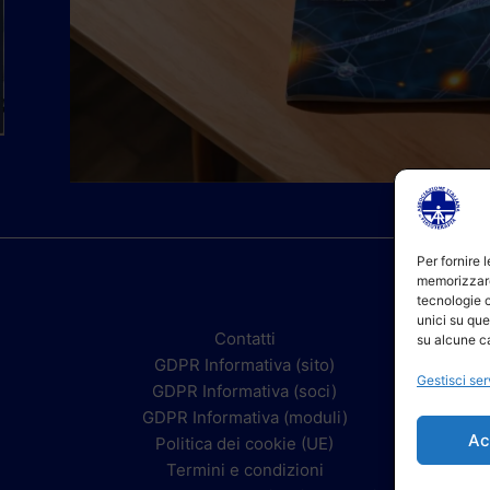
Per fornire 
memorizzare
tecnologie 
unici su que
Contatti
su alcune ca
GDPR Informativa (sito)
Gestisci ser
GDPR Informativa (soci)
GDPR Informativa (moduli)
Ac
Politica dei cookie (UE)
Termini e condizioni