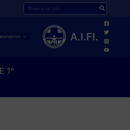
Ricerca
per:
A.I.FI.
aborazioni
E 1°