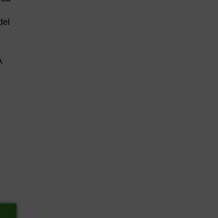
del
A