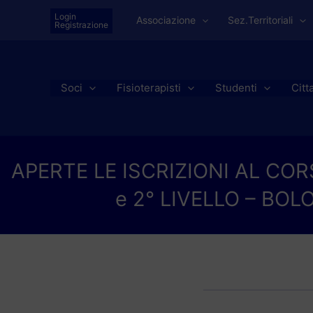
Vai
Login
Associazione
Sez.Territoriali
al
Registrazione
contenuto
Soci
Fisioterapisti
Studenti
Citt
APERTE LE ISCRIZIONI AL COR
e 2° LIVELLO – BO