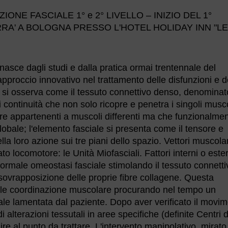
ONE FASCIALE 1° e 2° LIVELLO – INIZIO DEL 1°
ERRA' A BOLOGNA PRESSO L'HOTEL HOLIDAY INN "LE
asce dagli studi e dalla pratica ormai trentennale del
approccio innovativo nel trattamento delle disfunzioni e d
a si osserva come il tessuto connettivo denso, denominat
i continuità che non solo ricopre e penetra i singoli musco
bre appartenenti a muscoli differenti ma che funzionalme
bale; l'elemento fasciale si presenta come il tensore e
lla loro azione sui tre piani dello spazio. Vettori muscolar
to locomotore: le Unità Miofasciali. Fattori interni o ester
normale omeostasi fasciale stimolando il tessuto connetti
sovrapposizione delle proprie fibre collagene. Questa
rmale coordinazione muscolare procurando nel tempo un
le lamentata dal paziente. Dopo aver verificato il movi
 alterazioni tessutali in aree specifiche (definite Centri d
lire al punto da trattare. L'intervento manipolativo, mirato