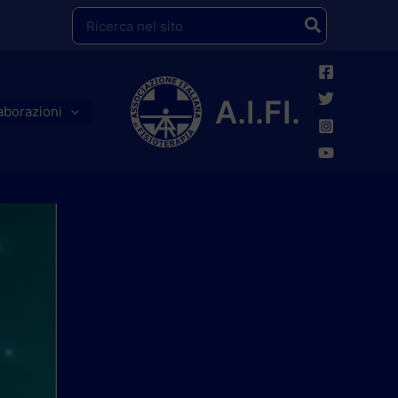
Ricerca
per:
A.I.FI.
aborazioni