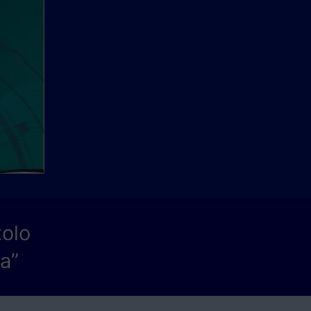
tolo
a”