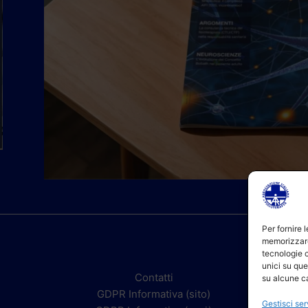
Per fornire 
memorizzare
tecnologie 
unici su que
Contatti
su alcune ca
GDPR Informativa (sito)
Gestisci ser