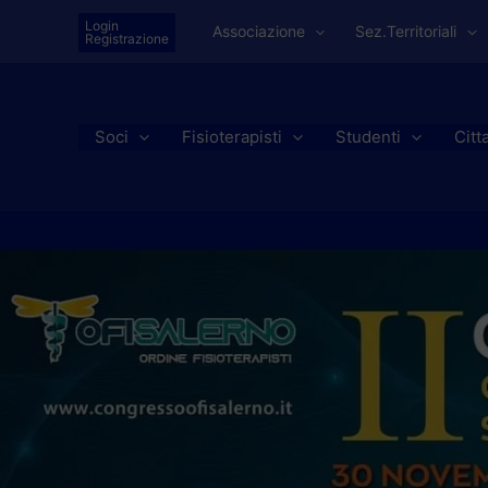
Vai
Login
Associazione
Sez.Territoriali
al
Registrazione
contenuto
Soci
Fisioterapisti
Studenti
Citt