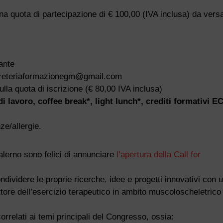
 una quota di partecipazione di € 100,00 (IVA inclusa) da vers
ante
segreteriaformazionegm@gmail.com
lla quota di iscrizione (€ 80,00 IVA inclusa)
i lavoro, coffee break*, light lunch*, crediti formativi E
ze/allergie.
lerno sono felici
di annunciare
l’apertura della Call for
dividere le proprie ricerche, idee e progetti innovativi con 
ttore dell’esercizio terapeutico in ambito muscoloscheletrico
rrelati ai temi principali del Congresso, ossia: