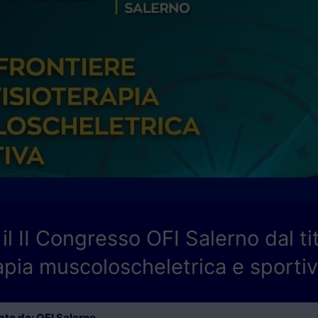
 il II Congresso OFI Salerno dal ti
rapia muscoloscheletrica e sportiv
to da: OFI Salerno