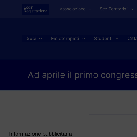
Vai
Login
Associazione
Sez.Territoriali
al
Registrazione
contenuto
Soci
Fisioterapisti
Studenti
Citt
Ad aprile il primo congre
Informazione pubblicitaria