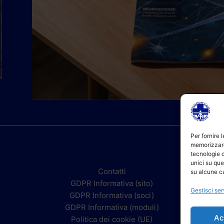
Per fornire 
memorizzare
tecnologie 
unici su que
Contatti
su alcune ca
GDPR Informativa (sito)
Gestisci ser
GDPR Informativa (soci)
GDPR Informativa (moduli)
Ac
Politica dei cookie (UE)