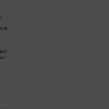
e,
ne di
ici".
ro".