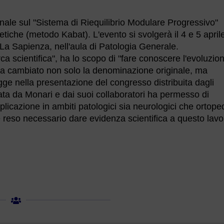
ale sul "Sistema di Riequilibrio Modulare Progressivo"
tiche (metodo Kabat). L'evento si svolgerà il 4 e 5 april
 La Sapienza, nell'aula di Patologia Generale.
erca scientifica", ha lo scopo di "fare conoscere l'evoluzio
a cambiato non solo la denominazione originale, ma
egge nella presentazione del congresso distribuita dagli
ta da Monari e dai suoi collaboratori ha permesso di
licazione in ambiti patologici sia neurologici che ortoped
si è reso necessario dare evidenza scientifica a questo lavo